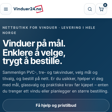
Hopp til innhold
0
Søk
Handl
NETTBUTIKK FOR VINDUER · LEVERING I HELE
NORGE
Vinduer på mål.
Enklere å velge,
trygt å bestille.
Sammenlign PVC-, tre- og takvinduer, velg mål og
tilvalg, og bestill på nett. Er du usikker, hjelper vi deg
med mål, glassvalg og praktiske krav før kjøpet – enten
du trenger ett vindu eller planlegger en større bestilling.
Få hjelp og pristilbud