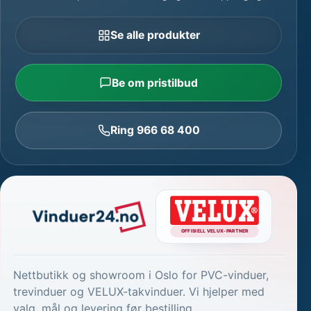
Se alle produkter
Be om pristilbud
Ring 966 68 400
OFFISIELL VELUX-PARTNER
Nettbutikk og showroom i Oslo for PVC-vinduer,
trevinduer og VELUX-takvinduer. Vi hjelper med
valg, mål og levering før bestilling.