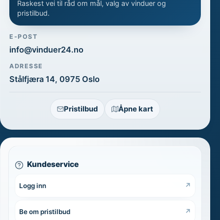
Raskest vei til råd om mål, valg av vinduer og
pristilbud.
E-POST
info@vinduer24.no
ADRESSE
Stålfjæra 14
,
0975
Oslo
Pristilbud
Åpne kart
Kundeservice
Logg inn
Be om pristilbud