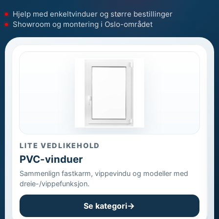
Hjelp med enkeltvinduer og større bestillinger
Showroom og montering i Oslo-området
LITE VEDLIKEHOLD
PVC-vinduer
Sammenlign fastkarm, vippevindu og modeller med
S
dreie-/vippefunksjon.
m
Se kategori