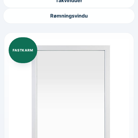
Takvinduer
Rømningsvindu
FASTKARM