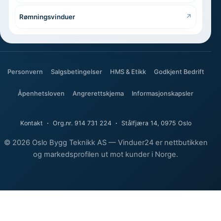
Rømningsvinduer
Personvern
Salgsbetingelser
HMS & Etikk
Godkjent Bedrift
Åpenhetsloven
Angrerettskjema
Informasjonskapsler
Kontakt
·
Org.nr. 914 731 224
·
Stålfjæra 14, 0975 Oslo
© 2026 Oslo Bygg Teknikk AS — Vinduer24 er nettbutikken
og markedsprofilen ut mot kunder i Norge.