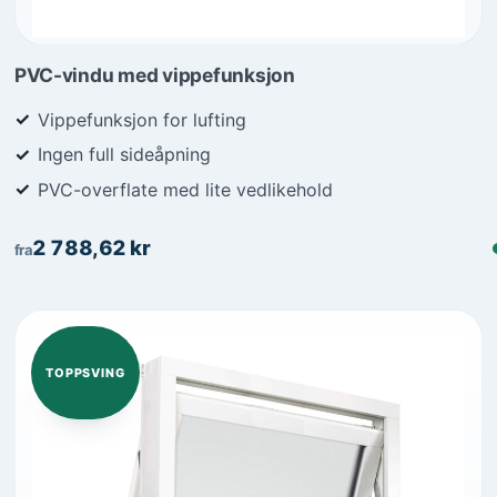
PVC-vindu med vippefunksjon
Vippefunksjon for lufting
Ingen full sideåpning
PVC-overflate med lite vedlikehold
2 788,62
kr
fra
TOPPSVING