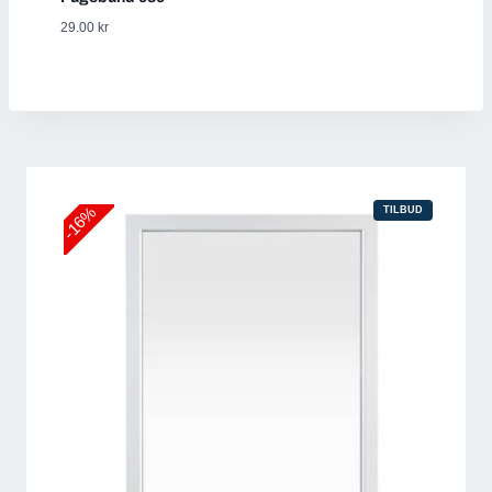
29.00
kr
-16%
PRODUKT
TILBUD
PÅ
SALG