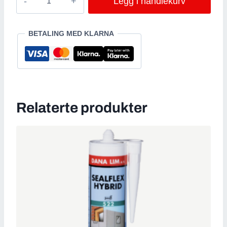
Legg i handlekurv
S-
73001
FUGE
BETALING MED KLARNA
PISTOL
/PATRON/
antall
Relaterte produkter