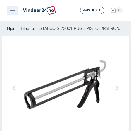
Skip
to
PRISTILBUD
0
content
Hjem
-
Tilbehør
-
STALCO S-73001 FUGE PISTOL /PATRON/