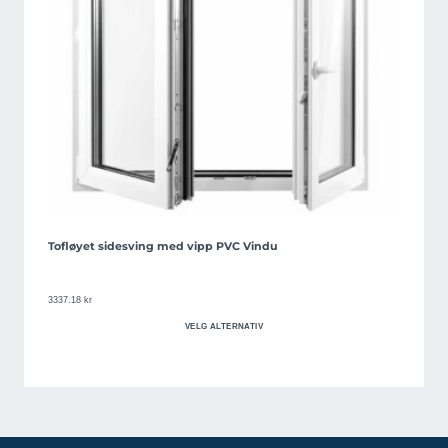
Tofløyet sidesving med vipp PVC Vindu
3337.18
kr
VELG ALTERNATIV