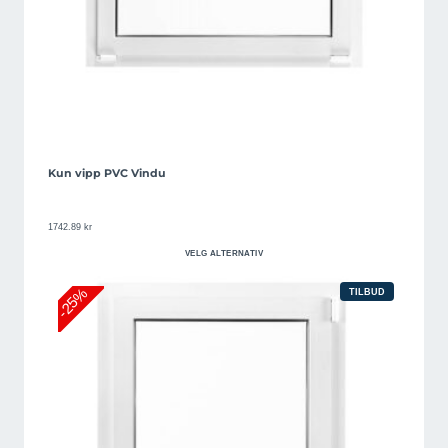
Kun vipp PVC Vindu
1742.89
kr
VELG ALTERNATIV
-25%
PRODUKT
TILBUD
PÅ
SALG