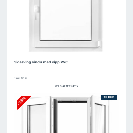
Sidesving vindu med vipp PVC
1749.82
kr
VELG ALTERNATIV
-38%
PRODUKT
TILBUD
PÅ
SALG